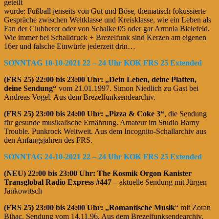
geteilt
wurde: Fußball jenseits von Gut und Böse, thematisch fokussierte
Gespräche zwischen Weltklasse und Kreisklasse, wie ein Leben als
Fan der Clubberer oder von Schalke 05 oder gar Armnia Bielefeld.
Wie immer bei Schalldruck + Brezelfunk sind Kerzen am eigenen
16er und falsche Einwürfe jederzeit drin…
SONNTAG 10-10-2021 22 – 24 Uhr KOK FRS 25 Extended
(FRS 25)
22:00 bis 23:00 Uhr:
„Dein Leben, deine Platten,
deine Sendung“
vom 21.01.1997. Simon Niedlich zu Gast bei
Andreas Vogel. Aus dem Brezelfunksendearchiv.
(FRS 25)
23:00 bis 24:00 Uhr: „Pizza & Coke 3“
, die Sendung
für gesunde musikalische Ernährung. Amateur im Studio Barny
Trouble. Punkrock Weltweit. Aus dem Incognito-Schallarchiv aus
den Anfangsjahren des FRS.
SONNTAG 24-10-2021 22 – 24 Uhr KOK FRS 25 Extended
(NEU) 22:00 bis 23:00 Uhr: The Kosmik Orgon Kanister
Transglobal Radio Express #447
– aktuelle Sendung mit Jürgen
Jankowitsch
(FRS 25)
23:00 bis 24:00 Uhr: „Romantische Musik
“ mit Zoran
Bihac. Sendung vom 14.11.96. Aus dem Brezelfunksendearchiv.