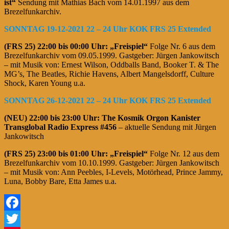
ist“
Sendung mit Mathias Bach vom 14.01.1997 aus dem
Brezelfunkarchiv.
SONNTAG 19-12-2021 22 – 24 Uhr KOK FRS 25 Extended
(FRS 25)
22:00 bis 00:00 Uhr: „Freispiel“
Folge Nr. 6 aus dem
Brezelfunkarchiv vom 09.05.1999. Gastgeber: Jürgen Jankowitsch
– mit Musik von: Ernest Wilson, Oddballs Band, Booker T. & The
MG’s, The Beatles, Richie Havens, Albert Mangelsdorff, Culture
Shock, Karen Young u.a.
SONNTAG 26-12-2021 22 – 24 Uhr KOK FRS 25 Extended
(NEU)
22:00 bis 23:00 Uhr:
The Kosmik Orgon Kanister
Transglobal Radio Express #456
– aktuelle Sendung mit Jürgen
Jankowitsch
(FRS 25)
23:00 bis 01:00 Uhr:
„Freispiel“
Folge Nr. 12 aus dem
Brezelfunkarchiv vom 10.10.1999. Gastgeber: Jürgen Jankowitsch
– mit Musik von: Ann Peebles, I-Levels, Motörhead, Prince Jammy,
Luna, Bobby Bare, Etta James u.a.
Facebook