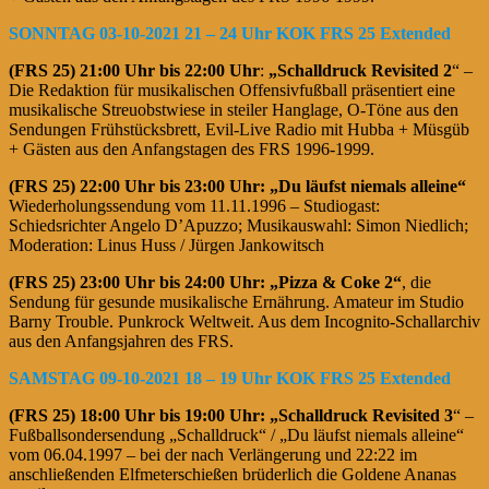
SONNTAG 03-10-2021 21 – 24 Uhr KOK FRS 25 Extended
(FRS 25)
21:00 Uhr bis 22:00 Uhr
:
„Schalldruck Revisited 2
“ –
Die Redaktion für musikalischen Offensivfußball präsentiert eine
musikalische Streuobstwiese in steiler Hanglage, O-Töne aus den
Sendungen Frühstücksbrett, Evil-Live Radio mit Hubba + Müsgüb
+ Gästen aus den Anfangstagen des FRS 1996-1999.
(FRS 25)
22:00 Uhr bis 23:00 Uhr:
„Du läufst niemals alleine“
Wiederholungssendung vom 11.11.1996 – Studiogast:
Schiedsrichter Angelo D’Apuzzo; Musikauswahl: Simon Niedlich;
Moderation: Linus Huss / Jürgen Jankowitsch
(FRS 25)
23:00 Uhr bis 24:00 Uhr: „Pizza & Coke 2“
, die
Sendung für gesunde musikalische Ernährung. Amateur im Studio
Barny Trouble. Punkrock Weltweit. Aus dem Incognito-Schallarchiv
aus den Anfangsjahren des FRS.
SAMSTAG 09-10-2021 18 – 19 Uhr KOK FRS 25 Extended
(FRS 25)
18:00 Uhr bis 19:00 Uhr:
„Schalldruck Revisited 3
“ –
Fußballsondersendung „Schalldruck“ / „Du läufst niemals alleine“
vom 06.04.1997 – bei der nach Verlängerung und 22:22 im
anschließenden Elfmeterschießen brüderlich die Goldene Ananas