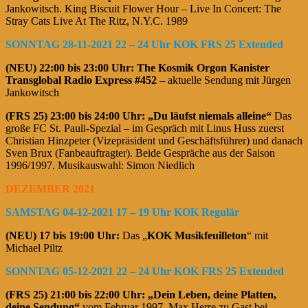
Jankowitsch. King Biscuit Flower Hour – Live In Concert: The
Stray Cats Live At The Ritz, N.Y.C. 1989
SONNTAG 28-11-2021 22 – 24 Uhr KOK FRS 25 Extended
(NEU)
22:00 bis 23:00 Uhr:
The Kosmik Orgon Kanister
Transglobal Radio Express #452
– aktuelle Sendung mit Jürgen
Jankowitsch
(FRS 25)
23:00 bis 24:00 Uhr: „Du läufst niemals alleine“
Das
große FC St. Pauli-Spezial – im Gespräch mit Linus Huss zuerst
Christian Hinzpeter (Vizepräsident und Geschäftsführer) und danach
Sven Brux (Fanbeauftragter). Beide Gespräche aus der Saison
1996/1997. Musikauswahl: Simon Niedlich
DEZEMBER 2021
SAMSTAG 04-12-2021 17 – 19 Uhr KOK Regulär
(NEU) 17 bis 19:00 Uhr:
Das „
KOK Musikfeuilleton
“ mit
Michael Piltz
SONNTAG 05-12-2021 22 – 24 Uhr KOK FRS 25 Extended
(FRS 25) 21:00 bis 22:00 Uhr:
„Dein Leben, deine Platten,
deine Sendung“
vom Februar 1997. Max Herre zu Gast bei