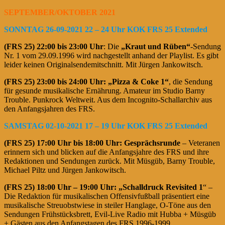
SEPTEMBER/OKTOBER 2021
SONNTAG 26-09-2021 22 – 24 Uhr KOK FRS 25 Extended
(FRS 25)
22:00 bis 23:00 Uhr
: Die
„Kraut und Rüben“
-Sendung
Nr. 1 vom 29.09.1996 wird nachgestellt anhand der Playlist. Es gibt
leider keinen Originalsendemitschnitt. Mit Jürgen Jankowitsch.
(FRS 25)
23:00 bis 24:00 Uhr: „Pizza & Coke 1“
, die Sendung
für gesunde musikalische Ernährung. Amateur im Studio Barny
Trouble. Punkrock Weltweit. Aus dem Incognito-Schallarchiv aus
den Anfangsjahren des FRS.
SAMSTAG 02-10-2021 17 – 19 Uhr KOK FRS 25 Extended
(FRS 25)
17:00 Uhr bis 18:00 Uhr:
Gesprächsrunde
– Veteranen
erinnern sich und blicken auf die Anfangsjahre des FRS und ihre
Redaktionen und Sendungen zurück. Mit Müsgüb, Barny Trouble,
Michael Piltz und Jürgen Jankowitsch.
(FRS 25)
18:00 Uhr – 19:00 Uhr: „Schalldruck
Revisited 1
“ –
Die Redaktion für musikalischen Offensivfußball präsentiert eine
musikalische Streuobstwiese in steiler Hanglage, O-Töne aus den
Sendungen Frühstücksbrett, Evil-Live Radio mit Hubba + Müsgüb
+ Gästen aus den Anfangstagen des FRS 1996-1999.