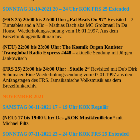
SONNTAG 31-10-2021 20 – 24 Uhr KOK FRS 25 Extended
(FRS 25)
20:00 bis 22:00 Uhr:
„Fat Beats On 97“
Revisited – 2
Turntables and a Mic – Mathias Bach aka MC Großmaul In Da
House. Wiederholungssendung vom 16.01.1997. Aus dem
Brezelfunkjugendkulturarchiv.
(NEU) 22:00 bis 23:00 Uhr: The Kosmik Orgon Kanister
Transglobal Radio Express #448
– aktuelle Sendung mit Jürgen
Jankowitsch
(FRS 25)
23:00 bis 24:00 Uhr: „Studio 2“
Revisited mit Dub Dirk
Schumaier. Eine Wiederholungssendung vom 07.01.1997 aus den
Anfangstagen des FRS. Jamaikanische Volksmusik aus dem
Brezelfunkarchiv.
NOVEMBER 2021
SAMSTAG 06-11-2021 17 – 19 Uhr KOK
Regulär
(NEU) 17 bis 19:00 Uhr:
Das
„KOK Musikfeuilleton“
mit
Michael Piltz
SONNTAG 07-11-2021 23 – 24 Uhr KOK FRS 25 Extended