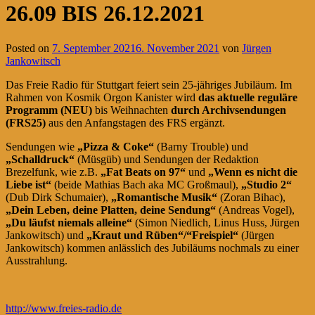
26.09 BIS 26.12.2021
Posted on
7. September 2021
6. November 2021
von
Jürgen
Jankowitsch
Das Freie Radio für Stuttgart feiert sein 25-jähriges Jubiläum. Im
Rahmen von Kosmik Orgon Kanister wird
das aktuelle reguläre
Programm (NEU)
bis Weihnachten
durch Archivsendungen
(FRS25)
aus den Anfangstagen des FRS ergänzt.
Sendungen wie
„Pizza & Coke“
(Barny Trouble) und
„Schalldruck“
(Müsgüb) und Sendungen der Redaktion
Brezelfunk, wie z.B.
„Fat Beats on 97“
und
„Wenn es nicht die
Liebe ist“
(beide Mathias Bach aka MC Großmaul),
„Studio 2“
(Dub Dirk Schumaier),
„Romantische Musik“
(Zoran Bihac),
„Dein Leben, deine Platten, deine Sendung“
(Andreas Vogel),
„Du läufst niemals alleine“
(Simon Niedlich, Linus Huss, Jürgen
Jankowitsch) und
„Kraut und Rüben“/“Freispiel“
(Jürgen
Jankowitsch) kommen anlässlich des Jubiläums nochmals zu einer
Ausstrahlung.
http://www.freies-radio.de