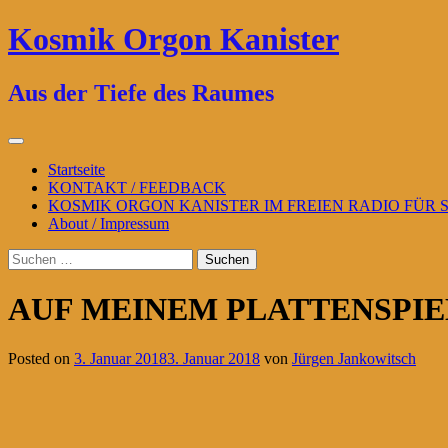
Zum
Kosmik Orgon Kanister
Inhalt
springen
Aus der Tiefe des Raumes
Primäres
Menü
Startseite
KONTAKT / FEEDBACK
KOSMIK ORGON KANISTER IM FREIEN RADIO FÜR
About / Impressum
Suchen
nach:
AUF MEINEM PLATTENSPIEL
Posted on
3. Januar 2018
3. Januar 2018
von
Jürgen Jankowitsch