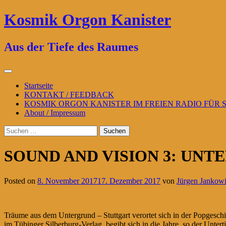
Zum
Kosmik Orgon Kanister
Inhalt
springen
Aus der Tiefe des Raumes
Primäres
Menü
Startseite
KONTAKT / FEEDBACK
KOSMIK ORGON KANISTER IM FREIEN RADIO FÜR
About / Impressum
Suchen
nach:
SOUND AND VISION 3: UN
Posted on
8. November 2017
17. Dezember 2017
von
Jürgen Jankowi
Träume aus dem Untergrund – Stuttgart verortet sich in der Popgesc
im Tübinger Silberburg-Verlag, begibt sich in die Jahre, so der Unte