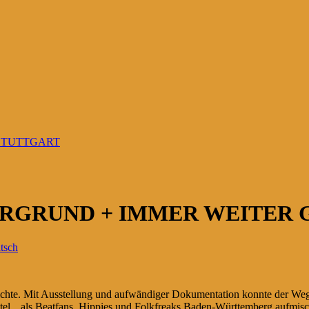
 STUTTGART
TERGRUND + IMMER WEITER
tsch
hichte. Mit Ausstellung und aufwändiger Dokumentation konnte der Weg
rtitel, „als Beatfans, Hippies und Folkfreaks Baden-Württemberg aufmis