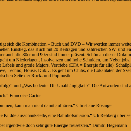
äftigt sich die Kombination – Buch und DVD – Wir werden immer weite
nellen Einstieg, das Buch mit 20 Beiträgen und zahlreichen SW- und Fa
aber auch die 80er und 90er sind immer präsent. Schön an dieser Dokum
s geht um Niederlagen, Insolvenzen und hohe Schulden, um Nebenjobs
els und große Majors, Vertriebe (EFA = Energie für alle), Schallplatt
 Wave, Techno, House, Dub… Es geht um Clubs, die Lokalitäten der Sze
mischen Seite der Rock- und Popmusik.
folg?“ und „Was bedeutet Dir Unabhängigkeit?“ Die Antworten sind au
fach.“ Francoise Cactus
mmen, kann man nicht damit aufhören.“ Christiane Rösinger
ine Kuddelausschankstelle, eine Bahnhofsmission.“ Uli Rehberg über se
aber irgendwie doch sehr gute Energie freisetzten.“ Dimitri Hegemann