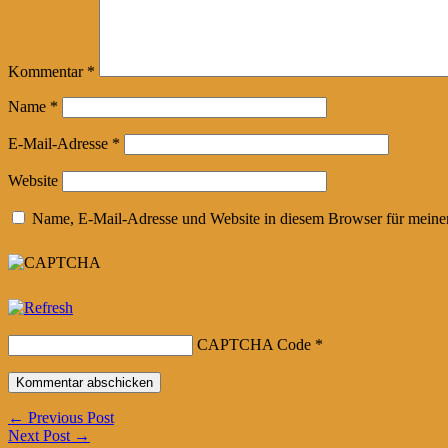
Kommentar
*
Name
*
E-Mail-Adresse
*
Website
Name, E-Mail-Adresse und Website in diesem Browser für meine
CAPTCHA Code
*
Beitragsnavigation
←
Previous Post
Next Post
→