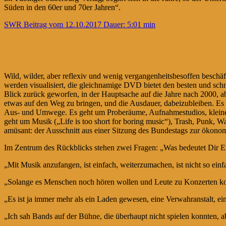
Süden in den 60er und 70er Jahren“.
SWR Beitrag vom 12.10.2017 Dauer: 5:01 min
Wild, wilder, aber reflexiv und wenig vergangenheitsbesoffen besch
werden visualisiert, die gleichnamige DVD bietet den besten und sch
Blick zurück geworfen, in der Hauptsache auf die Jahre nach 2000, 
etwas auf den Weg zu bringen, und die Ausdauer, dabeizubleiben. E
Aus- und Umwege. Es geht um Proberäume, Aufnahmestudios, kleine Lab
geht um Musik („Life is too short for boring music“), Trash, Punk,
amüsant: der Ausschnitt aus einer Sitzung des Bundestags zur ökono
Im Zentrum des Rückblicks stehen zwei Fragen: „Was bedeutet Dir Er
„Mit Musik anzufangen, ist einfach, weiterzumachen, ist nicht so ein
„Solange es Menschen noch hören wollen und Leute zu Konzerten ko
„Es ist ja immer mehr als ein Laden gewesen, eine Verwahranstalt, e
„Ich sah Bands auf der Bühne, die überhaupt nicht spielen konnten, 