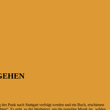
 GEHEN
 des Punk nach Stuttgart verfolgt werden und ein Buch, erschienen
chten“. Es geht, so der Werbetext, um die populäre Musik im „wilden