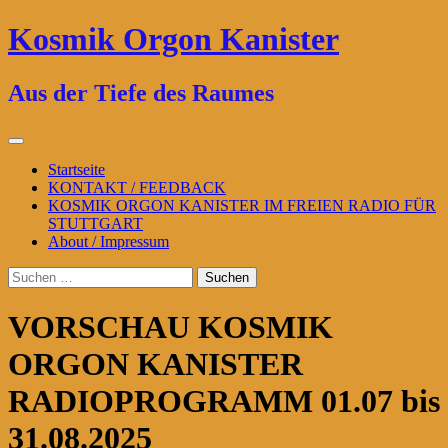
Zum
Kosmik Orgon Kanister
Inhalt
springen
Aus der Tiefe des Raumes
Primäres
Menü
Startseite
KONTAKT / FEEDBACK
KOSMIK ORGON KANISTER IM FREIEN RADIO FÜR
STUTTGART
About / Impressum
Suchen
nach:
VORSCHAU KOSMIK
ORGON KANISTER
RADIOPROGRAMM 01.07 bis
31.08.2025