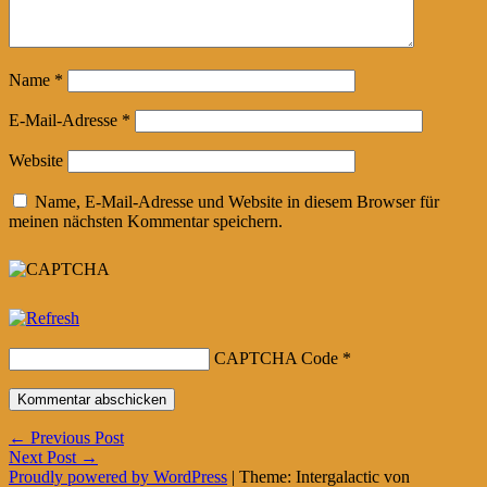
Name
*
E-Mail-Adresse
*
Website
Name, E-Mail-Adresse und Website in diesem Browser für
meinen nächsten Kommentar speichern.
CAPTCHA Code
*
Beitragsnavigation
←
Previous Post
Next Post
→
Proudly powered by WordPress
|
Theme: Intergalactic von