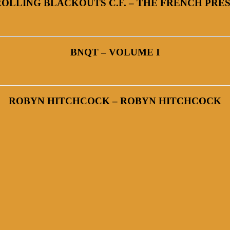
OLLING BLACKOUTS C.F. – THE FRENCH PRE
BNQT – VOLUME I
ROBYN HITCHCOCK – ROBYN HITCHCOCK