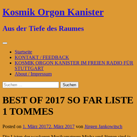
Zum
Kosmik Orgon Kanister
Inhalt
springen
Aus der Tiefe des Raumes
Primäres
Menü
Startseite
KONTAKT / FEEDBACK
KOSMIK ORGON KANISTER IM FREIEN RADIO FÜR
STUTTGART
About / Impressum
Suchen
nach:
BEST OF 2017 SO FAR LISTE
1 TOMMES
Posted on
1. März 2017
2. März 2017
von
Jürgen Jankowitsch
Die Listen der wackeren Musikamateure Micha und Jürgen sind ja