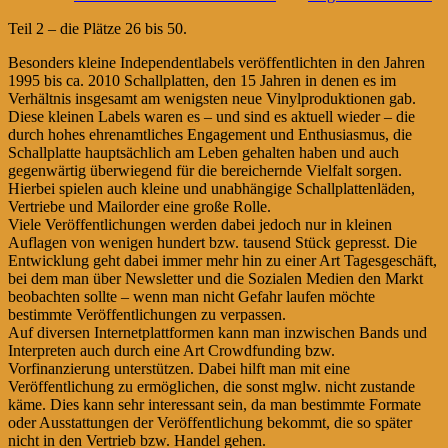
Teil 2 – die Plätze 26 bis 50.
Besonders kleine Independentlabels veröffentlichten in den Jahren
1995 bis ca. 2010 Schallplatten, den 15 Jahren in denen es im
Verhältnis insgesamt am wenigsten neue Vinylproduktionen gab.
Diese kleinen Labels waren es – und sind es aktuell wieder – die
durch hohes ehrenamtliches Engagement und Enthusiasmus, die
Schallplatte hauptsächlich am Leben gehalten haben und auch
gegenwärtig überwiegend für die bereichernde Vielfalt sorgen.
Hierbei spielen auch kleine und unabhängige Schallplattenläden,
Vertriebe und Mailorder eine große Rolle.
Viele Veröffentlichungen werden dabei jedoch nur in kleinen
Auflagen von wenigen hundert bzw. tausend Stück gepresst. Die
Entwicklung geht dabei immer mehr hin zu einer Art Tagesgeschäft,
bei dem man über Newsletter und die Sozialen Medien den Markt
beobachten sollte – wenn man nicht Gefahr laufen möchte
bestimmte Veröffentlichungen zu verpassen.
Auf diversen Internetplattformen kann man inzwischen Bands und
Interpreten auch durch eine Art Crowdfunding bzw.
Vorfinanzierung unterstützen. Dabei hilft man mit eine
Veröffentlichung zu ermöglichen, die sonst mglw. nicht zustande
käme. Dies kann sehr interessant sein, da man bestimmte Formate
oder Ausstattungen der Veröffentlichung bekommt, die so später
nicht in den Vertrieb bzw. Handel gehen.