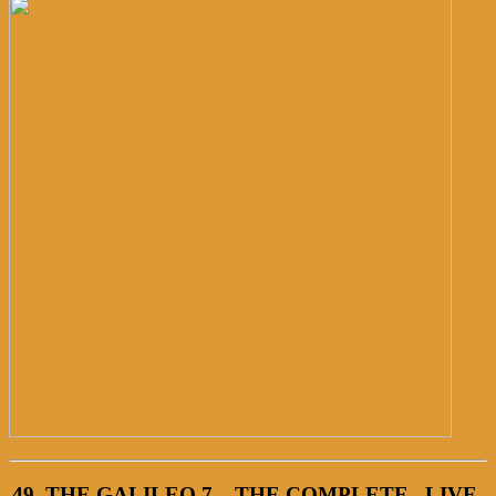
49. THE GALILEO 7 – THE COMPLETE „LIVE-